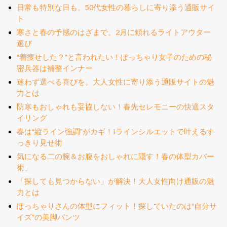
日常も特別な日も。50代女性の暮らしに寄り添う通販サイ
ト
寒さと春の予感のはざまで。2月に頼れるライトアウター
選び
“着痩せした？”と言われたい！ぽっちゃり女子のための秘
密兵器は補整インナー
迷わず選べる喜びを。大人女性に寄り添う通販サイトの魅
力とは
防寒もおしゃれも妥協しない！春先セレモニーの快適スタ
イリング
春は“縦ライン強調”がカギ！Iラインシルエットで叶えるす
っきり見せ術
気になる二の腕＆お腹をおしゃれに隠す！春の体型カバー
術」
「探しても見つからない」が解決！大人女性向け通販の魅
力とは
ぽっちゃりさんの体型にフィット！探していたのは“自分サ
イズ”の美脚パンツ