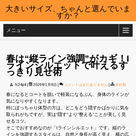
大きいサイズ、ちゃんと選んでいま
すか？
メニュー
春は“縦ライン強調”がカギ！I
ラインシルエットで叶えるす
っきり見せ術
fc24p4
|
2026年1月9日
|
コメントはまだありません
|
未分類
春になるとコートを脱いで軽装になるぶん、身体のラインが
気になりやすくなります。
特にぽっちゃり体型の方は、どこをどう隠すかばかりに気を
取られがちですが、実は“隠す”より“整える”ことが美しく見
せるコツ。
そこでおすすめなのが「Iラインシルエット」です。縦のラ
インを強調するスタイルは、自然と身長が高く見え、横の広