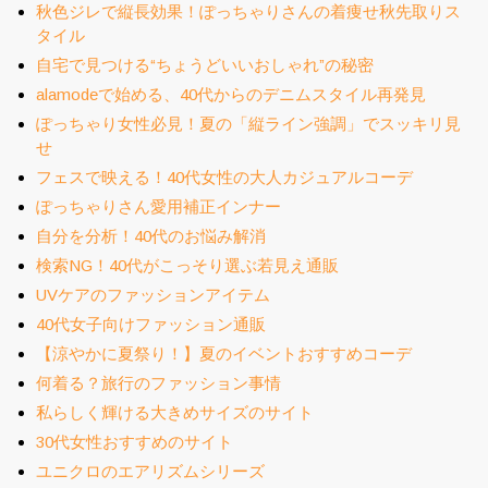
秋色ジレで縦長効果！ぽっちゃりさんの着痩せ秋先取りス
タイル
自宅で見つける“ちょうどいいおしゃれ”の秘密
alamodeで始める、40代からのデニムスタイル再発見
ぽっちゃり女性必見！夏の「縦ライン強調」でスッキリ見
せ
フェスで映える！40代女性の大人カジュアルコーデ
ぽっちゃりさん愛用補正インナー
自分を分析！40代のお悩み解消
検索NG！40代がこっそり選ぶ若見え通販
UVケアのファッションアイテム
40代女子向けファッション通販
【涼やかに夏祭り！】夏のイベントおすすめコーデ
何着る？旅行のファッション事情
私らしく輝ける大きめサイズのサイト
30代女性おすすめのサイト
ユニクロのエアリズムシリーズ