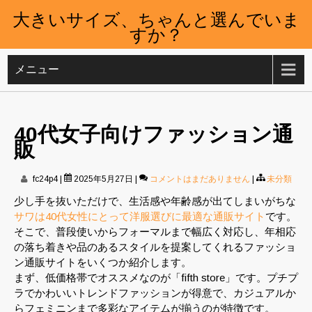
大きいサイズ、ちゃんと選んでいま
すか？
メニュー
40代女子向けファッション通
販
fc24p4
|
2025年5月27日
|
コメントはまだありません
|
未分類
少し手を抜いただけで、生活感や年齢感が出てしまいがちな
サワは40代女性にとって洋服選びに最適な通販サイト
です。
そこで、普段使いからフォーマルまで幅広く対応し、年相応
の落ち着きや品のあるスタイルを提案してくれるファッショ
ン通販サイトをいくつか紹介します。
まず、低価格帯でオススメなのが「fifth store」です。プチプ
ラでかわいいトレンドファッションが得意で、カジュアルか
らフェミニンまで多彩なアイテムが揃うのが特徴です。