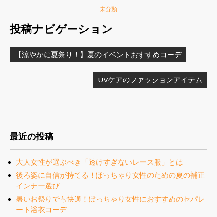
未分類
投稿ナビゲーション
【涼やかに夏祭り！】夏のイベントおすすめコーデ
UVケアのファッションアイテム
最近の投稿
大人女性が選ぶべき「透けすぎないレース服」とは
後ろ姿に自信が持てる！ぽっちゃり女性のための夏の補正
インナー選び
暑いお祭りでも快適！ぽっちゃり女性におすすめのセパレ
ート浴衣コーデ