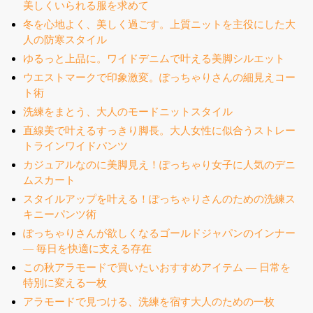
美しくいられる服を求めて
冬を心地よく、美しく過ごす。上質ニットを主役にした大
人の防寒スタイル
ゆるっと上品に。ワイドデニムで叶える美脚シルエット
ウエストマークで印象激変。ぽっちゃりさんの細見えコー
ト術
洗練をまとう、大人のモードニットスタイル
直線美で叶えるすっきり脚長。大人女性に似合うストレー
トラインワイドパンツ
カジュアルなのに美脚見え！ぽっちゃり女子に人気のデニ
ムスカート
スタイルアップを叶える！ぽっちゃりさんのための洗練ス
キニーパンツ術
ぽっちゃりさんが欲しくなるゴールドジャパンのインナー
― 毎日を快適に支える存在
この秋アラモードで買いたいおすすめアイテム ― 日常を
特別に変える一枚
アラモードで見つける、洗練を宿す大人のための一枚