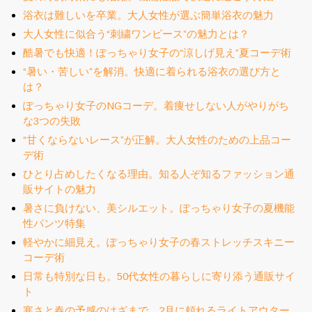
浴衣は難しいを卒業。大人女性が選ぶ簡単浴衣の魅力
大人女性に似合う“刺繍ワンピース”の魅力とは？
酷暑でも快適！ぽっちゃり女子の“涼しげ見え”夏コーデ術
“暑い・苦しい”を解消。快適に着られる浴衣の選び方と
は？
ぽっちゃり女子のNGコーデ。着痩せしない人がやりがち
な3つの失敗
“甘くならないレース”が正解。大人女性のための上品コー
デ術
ひとり占めしたくなる理由。知る人ぞ知るファッション通
販サイトの魅力
暑さに負けない、美シルエット。ぽっちゃり女子の夏機能
性パンツ特集
軽やかに細見え。ぽっちゃり女子の春ストレッチスキニー
コーデ術
日常も特別な日も。50代女性の暮らしに寄り添う通販サイ
ト
寒さと春の予感のはざまで。2月に頼れるライトアウター