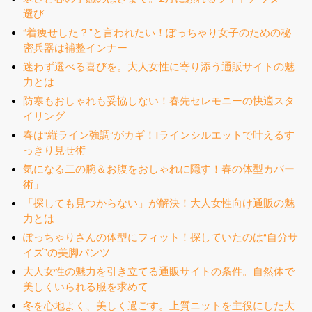
選び
“着痩せした？”と言われたい！ぽっちゃり女子のための秘
密兵器は補整インナー
迷わず選べる喜びを。大人女性に寄り添う通販サイトの魅
力とは
防寒もおしゃれも妥協しない！春先セレモニーの快適スタ
イリング
春は“縦ライン強調”がカギ！Iラインシルエットで叶えるす
っきり見せ術
気になる二の腕＆お腹をおしゃれに隠す！春の体型カバー
術」
「探しても見つからない」が解決！大人女性向け通販の魅
力とは
ぽっちゃりさんの体型にフィット！探していたのは“自分サ
イズ”の美脚パンツ
大人女性の魅力を引き立てる通販サイトの条件。自然体で
美しくいられる服を求めて
冬を心地よく、美しく過ごす。上質ニットを主役にした大