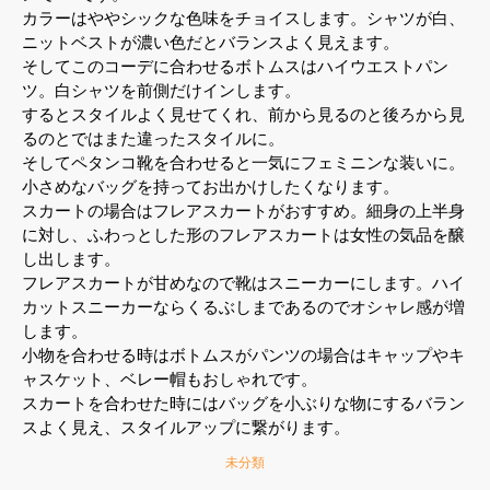
カラーはややシックな色味をチョイスします。シャツが白、
ニットベストが濃い色だとバランスよく見えます。
そしてこのコーデに合わせるボトムスはハイウエストパン
ツ。白シャツを前側だけインします。
するとスタイルよく見せてくれ、前から見るのと後ろから見
るのとではまた違ったスタイルに。
そしてペタンコ靴を合わせると一気にフェミニンな装いに。
小さめなバッグを持ってお出かけしたくなります。
スカートの場合はフレアスカートがおすすめ。細身の上半身
に対し、ふわっとした形のフレアスカートは女性の気品を醸
し出します。
フレアスカートが甘めなので靴はスニーカーにします。ハイ
カットスニーカーならくるぶしまであるのでオシャレ感が増
します。
小物を合わせる時はボトムスがパンツの場合はキャップやキ
ャスケット、ベレー帽もおしゃれです。
スカートを合わせた時にはバッグを小ぶりな物にするバラン
スよく見え、スタイルアップに繋がります。
未分類